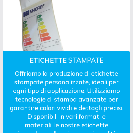
ETICHETTE
STAMPATE
Offriamo la produzione di etichette
stampate personalizzate, ideali per
ogni tipo di applicazione. Utilizziamo
tecnologie di stampa avanzate per
garantire colori vividi e dettagli precisi.
Disponibili in vari formati e
materiali, le nostre etichette