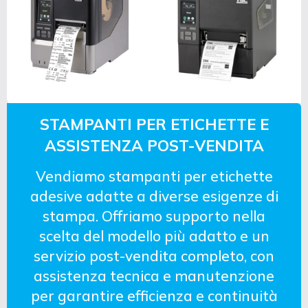
STAMPANTI PER ETICHETTE E
ASSISTENZA POST-VENDITA
Vendiamo stampanti per etichette
adesive adatte a diverse esigenze di
stampa. Offriamo supporto nella
scelta del modello più adatto e un
servizio post-vendita completo, con
assistenza tecnica e manutenzione
per garantire efficienza e continuità