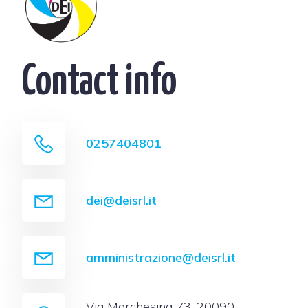
Contact info
0257404801
dei@deisrl.it
amministrazione@deisrl.it
Via Marchesina 73, 20090