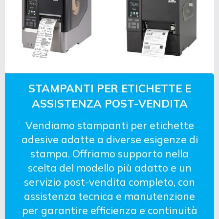
STAMPANTI PER ETICHETTE E
ASSISTENZA POST-VENDITA
Vendiamo stampanti per etichette
adesive adatte a diverse esigenze di
stampa. Offriamo supporto nella
scelta del modello più adatto e un
servizio post-vendita completo, con
assistenza tecnica e manutenzione
per garantire efficienza e continuità