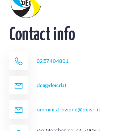
Contact info
0257404801
dei@deisrl.it
amministrazione@deisrl.it
Via Marchesina 73, 20090