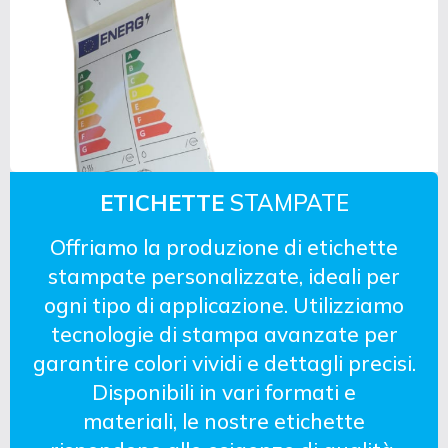
ETICHETTE
STAMPATE
Offriamo la produzione di etichette
stampate personalizzate, ideali per
ogni tipo di applicazione. Utilizziamo
tecnologie di stampa avanzate per
garantire colori vividi e dettagli precisi.
Disponibili in vari formati e
materiali, le nostre etichette