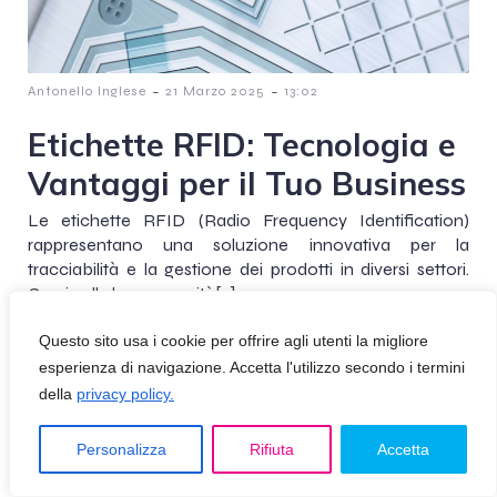
-
-
Antonello Inglese
21 Marzo 2025
13:02
Etichette RFID: Tecnologia e
Vantaggi per il Tuo Business
Le etichette RFID (Radio Frequency Identification)
rappresentano una soluzione innovativa per la
tracciabilità e la gestione dei prodotti in diversi settori.
Grazie alla loro capacità[…]
Questo sito usa i cookie per offrire agli utenti la migliore
esperienza di navigazione. Accetta l'utilizzo secondo i termini
della
privacy policy.
© 2026 DEI Srl P.IVA 12721280159
Privacy Policy
Personalizza
Rifiuta
Accetta
C
reated with
BDF COMMUNICATION